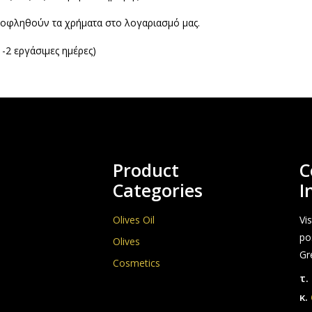
εξοφληθούν τα χρήματα στο λογαριασμό μας.
-2 εργάσιμες ημέρες)
Product
C
Categories
I
Olives Oil
Vi
po
Olives
Gr
Cosmetics
τ.
κ.