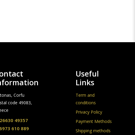
ontact
Useful
nformation
Links
stonas, Corfu
Term and
stal code 49083,
conditions
eece
Privacy Policy
26630 49357
Payment Methods
6973 610 889
Shipping methods