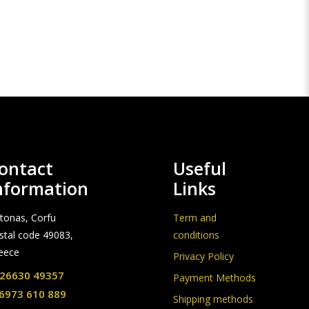
ontact
Useful
nformation
Links
stonas, Corfu
Term and
stal code 49083,
conditions
eece
Privacy Policy
26630 49357
Payment Methods
6973 610 889
Shipping methods